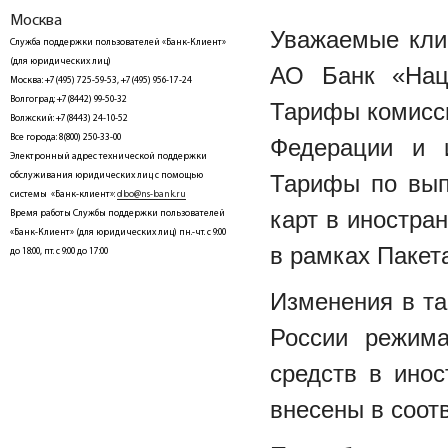
Москва
Уважаемые клие
Служба поддержки пользователей «Банк-Клиент»
(для юридических лиц)
АО Банк «Нац
Москва: +7(495) 725-59-53, +7(495) 956-17-24
Волгоград: +7(8442) 99-50-32
Тарифы комисси
Волжский: +7(8443) 24-10-52
Все города: 8(800) 250-33-00
Федерации и 
Электронный адрес технической поддержки
обслуживания юридических лиц с помощью
Тарифы по вып
системы «Банк-клиент»:
dbo@ns-bank.ru
карт в иностра
Время работы Службы поддержки пользователей
«Банк-Клиент» (для юридических лиц) пн.-чт. с 9:00
в рамках Пакет
до 18:00, пт. с 9:00 до 17:00
Изменения в т
России режим
средств в инос
внесены в соот