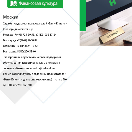
Москва
Служба поддержки пользователей «Банк-Клиент»
(для юридических лиц)
Москва: +7(495) 725-59-53, +7(495) 956-17-24
Волгоград: +7(8442) 99-50-32
Волжский: +7(8443) 24-10-52
Все города: 8(800) 250-33-00
Электронный адрес технической поддержки
обслуживания юридических лиц с помощью
системы «Банк-клиент»:
dbo@ns-bank.ru
Время работы Службы поддержки пользователей
«Банк-Клиент» (для юридических лиц) пн.-чт. с 9:00
до 18:00, пт. с 9:00 до 17:00