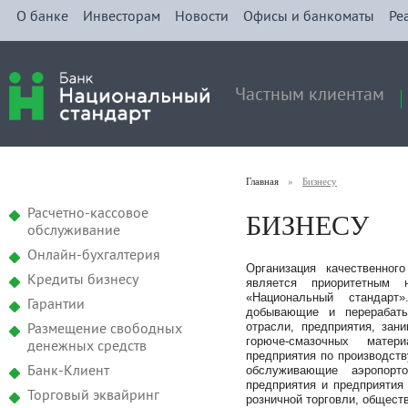
О банке
Инвесторам
Новости
Офисы и банкоматы
Ре
Частным клиентам
Главная
»
Бизнесу
БИЗНЕСУ
Расчетно-кассовое
обслуживание
Онлайн-бухгалтерия
Организация качественног
Кредиты бизнесу
является приоритетным 
«Национальный стандар
Гарантии
добывающие и перерабаты
отрасли, предприятия, зан
Размещение свободных
горюче-смазочных матер
денежных средств
предприятия по производств
обслуживающие аэропорто
Банк-Клиент
предприятия и предприятия
Торговый эквайринг
розничной торговли, обществ