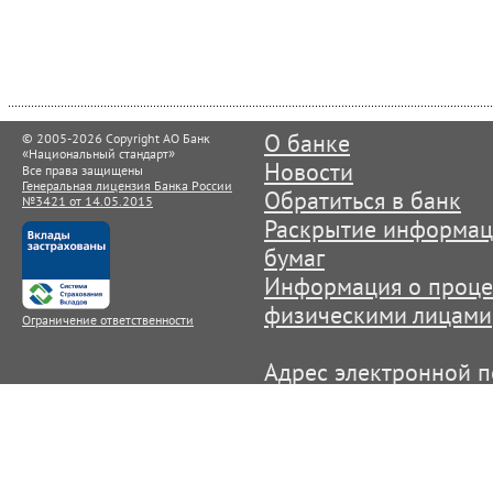
© 2005-2026 Copyright АО Банк
О банке
«
»
Национальный стандарт
Новости
Все права защищены
Генеральная лицензия Банка России
Обратиться в банк
№3421 от 14.05.2015
Раскрытие информац
бумаг
Информация о процен
физическими лицами
Ограничение ответственности
Адрес электронной п
info@ns-bank.ru
Служба поддержки п
лиц): +7(495) 725-59
Круглосуточная Служ