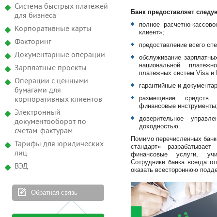
Система быстрых платежей
Банк предоставляет следу
для бизнеса
полное расчетно-кассов
Корпоративные карты
клиент»;
Факторинг
предоставление всего спе
Документарные операции
обcлуживание зарплатных
национальной платеж
Зарплатные проекты
платежных систем Visa и 
Операции с ценными
гарантийные и документа
бумагами для
размещение средств 
корпоративных клиентов
финансовые инструменты
Электронный
доверительное управл
документооборот по
доходностью.
счетам-фактурам
Помимо перечисленных банк
Тарифы для юридических
стандарт» разрабатывает
лиц
финансовые услуги, уч
Сотрудники банка всегда о
ВЭД
оказать всестороннюю подде
Обратная связь