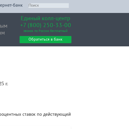
ернет-банк
Единый колл-центр
+7 (800) 250-33-00
вым
звонок по России бесплатный
ам
Обратиться в банк
5 г.
роцентных ставок по действующей