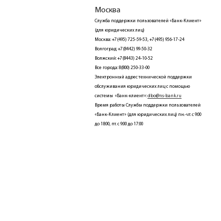
Москва
Служба поддержки пользователей «Банк-Клиент»
(для юридических лиц)
Москва: +7(495) 725-59-53, +7(495) 956-17-24
Волгоград: +7(8442) 99-50-32
Волжский: +7(8443) 24-10-52
Все города: 8(800) 250-33-00
Электронный адрес технической поддержки
обслуживания юридических лиц с помощью
системы «Банк-клиент»:
dbo@ns-bank.ru
Время работы Службы поддержки пользователей
«Банк-Клиент» (для юридических лиц) пн.-чт. с 9:00
до 18:00, пт. с 9:00 до 17:00