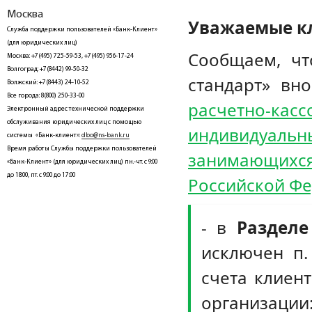
Москва
Уважаемые к
Служба поддержки пользователей «Банк-Клиент»
(для юридических лиц)
Сообщаем, ч
Москва: +7(495) 725-59-53, +7(495) 956-17-24
Волгоград: +7(8442) 99-50-32
стандарт» вн
Волжский: +7(8443) 24-10-52
Все города: 8(800) 250-33-00
расчетно-кас
Электронный адрес технической поддержки
обслуживания юридических лиц с помощью
индивидуальн
системы «Банк-клиент»:
dbo@ns-bank.ru
Время работы Службы поддержки пользователей
занимающихс
«Банк-Клиент» (для юридических лиц) пн.-чт. с 9:00
до 18:00, пт. с 9:00 до 17:00
Российской Фе
- в
Раздел
исключен п.
счета клиент
организации