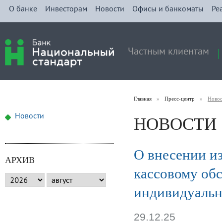
О банке
Инвесторам
Новости
Офисы и банкоматы
Ре
Частным клиентам
Главная
»
Пресс-центр
»
Ново
НОВОСТИ
Новости
О внесении и
АРХИВ
кассовому об
индивидуальны
29.12.25