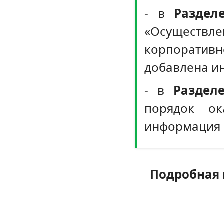
- в
Раздел
«Осущест
корпоратив
добавлена и
- в
Раздел
порядок ок
информация 
Подробная 