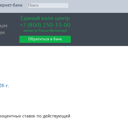
ернет-банк
Единый колл-центр
+7 (800) 250-33-00
вым
звонок по России бесплатный
ам
Обратиться в банк
6 г.
роцентных ставок по действующей