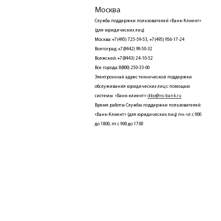
Москва
Служба поддержки пользователей «Банк-Клиент»
(для юридических лиц)
Москва: +7(495) 725-59-53, +7(495) 956-17-24
Волгоград: +7(8442) 99-50-32
Волжский: +7(8443) 24-10-52
Все города: 8(800) 250-33-00
Электронный адрес технической поддержки
обслуживания юридических лиц с помощью
системы «Банк-клиент»:
dbo@ns-bank.ru
Время работы Службы поддержки пользователей
«Банк-Клиент» (для юридических лиц) пн.-чт. с 9:00
до 18:00, пт. с 9:00 до 17:00