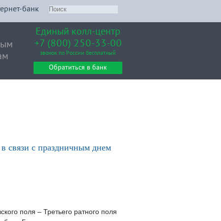
ернет-банк
Единый колл-центр
+7 (800) 250-33-00
вым
звонок по России бесплатный
ам
Обратиться в банк
 в связи с праздничным днем
кого поля – Третьего ратного поля