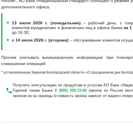
России*, АО Банк «Национальный стандарт» сообщает о режиме р
дополнительного офиса:
​13 июля 2026 г. (понедельник)
– рабочий день, с сок
клиентов юридических и физических лиц в офисе банка
на 1
до 16:30;
c 14 июля 2026 г. (вторник)
– обслуживание клиентов осуще
Просим учитывать вышеуказанную информацию при планир
совершении операций.
* установленным Законом Белгородской области «О праздничном дне Белгоро
Получить консультацию по продуктам и услугам АО Банк «Наци
Горячей линии Банка
8 (800) 250-33-00
(звонок по России бес
звонков из-за границы (стоимость звонка зависит от вашего опера