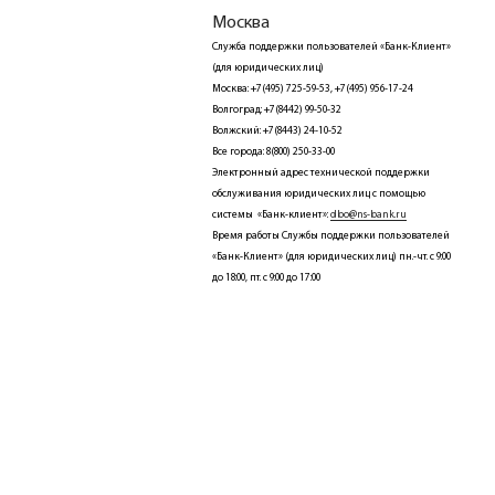
Москва
Служба поддержки пользователей «Банк-Клиент»
(для юридических лиц)
Москва: +7(495) 725-59-53, +7(495) 956-17-24
Волгоград: +7(8442) 99-50-32
Волжский: +7(8443) 24-10-52
Все города: 8(800) 250-33-00
Электронный адрес технической поддержки
обслуживания юридических лиц с помощью
системы «Банк-клиент»:
dbo@ns-bank.ru
Время работы Службы поддержки пользователей
«Банк-Клиент» (для юридических лиц) пн.-чт. с 9:00
до 18:00, пт. с 9:00 до 17:00