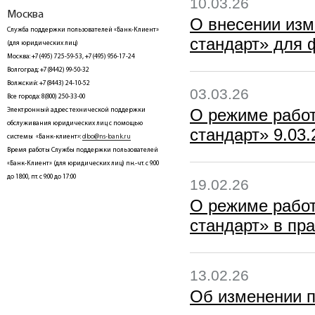
10.03.26
Москва
О внесении из
Служба поддержки пользователей «Банк-Клиент»
стандарт» для ф
(для юридических лиц)
Москва: +7(495) 725-59-53, +7(495) 956-17-24
Волгоград: +7(8442) 99-50-32
Волжский: +7(8443) 24-10-52
03.03.26
Все города: 8(800) 250-33-00
О режиме рабо
Электронный адрес технической поддержки
обслуживания юридических лиц с помощью
стандарт» 9.03.2
системы «Банк-клиент»:
dbo@ns-bank.ru
Время работы Службы поддержки пользователей
«Банк-Клиент» (для юридических лиц) пн.-чт. с 9:00
до 18:00, пт. с 9:00 до 17:00
19.02.26
О режиме рабо
стандарт» в пра
13.02.26
Об изменении п