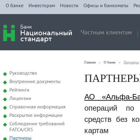
О банке
Инвесторам
Новости
Офисы и банкоматы
Ре
Частным клиентам
Главная
»
О банке
»
Партнеры
ПАРТНЕР
Руководство
Внутренние документы
Рейтинги
АО «Альфа-Ба
Лицензии
операций по
Справочная информация
Раскрытие информации
средств без к
Соблюдение требований
картам 
FATCA/CRS
Партнеры