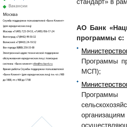
стандарт» в ра
Вакансии
Москва
Служба поддержки пользователей «Банк-Клиент»
АО Банк «Нац
(для юридических лиц)
Москва: +7(495) 725-59-53, +7(495) 956-17-24
программы с:
Волгоград: +7(8442) 99-50-32
Волжский: +7(8443) 24-10-52
Все города: 8(800) 250-33-00
Министерство
Электронный адрес технической поддержки
обслуживания юридических лиц с помощью
Программы пр
системы «Банк-клиент»:
dbo@ns-bank.ru
МСП);
Время работы Службы поддержки пользователей
«Банк-Клиент» (для юридических лиц) пн.-чт. с 9:00
до 18:00, пт. с 9:00 до 17:00
Министерств
Программы 
сельскохоз
организация
осуществляю