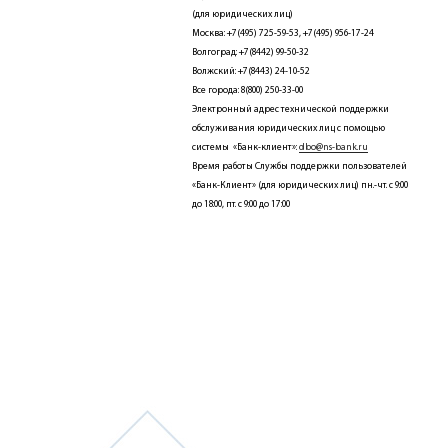
(для юридических лиц)
Москва: +7(495) 725-59-53, +7(495) 956-17-24
Волгоград: +7(8442) 99-50-32
Волжский: +7(8443) 24-10-52
Все города: 8(800) 250-33-00
Электронный адрес технической поддержки
обслуживания юридических лиц с помощью
системы «Банк-клиент»:
dbo@ns-bank.ru
Время работы Службы поддержки пользователей
«Банк-Клиент» (для юридических лиц) пн.-чт. с 9:00
до 18:00, пт. с 9:00 до 17:00