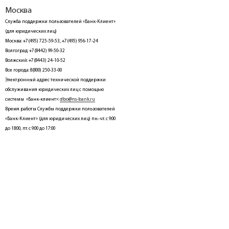
Москва
Служба поддержки пользователей «Банк-Клиент»
(для юридических лиц)
Москва: +7(495) 725-59-53, +7(495) 956-17-24
Волгоград: +7(8442) 99-50-32
Волжский: +7(8443) 24-10-52
Все города: 8(800) 250-33-00
Электронный адрес технической поддержки
обслуживания юридических лиц с помощью
системы «Банк-клиент»:
dbo@ns-bank.ru
Время работы Службы поддержки пользователей
«Банк-Клиент» (для юридических лиц) пн.-чт. с 9:00
до 18:00, пт. с 9:00 до 17:00