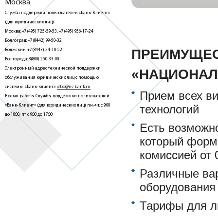
Москва
Служба поддержки пользователей «Банк-Клиент»
(для юридических лиц)
Москва: +7(495) 725-59-53, +7(495) 956-17-24
Волгоград: +7(8442) 99-50-32
ПРЕИМУЩЕС
Волжский: +7(8443) 24-10-52
Все города: 8(800) 250-33-00
Электронный адрес технической поддержки
«НАЦИОНАЛ
обслуживания юридических лиц с помощью
системы «Банк-клиент»:
dbo@ns-bank.ru
Прием всех ви
Время работы Службы поддержки пользователей
«Банк-Клиент» (для юридических лиц) пн.-чт. с 9:00
технологий
до 18:00, пт. с 9:00 до 17:00
Есть возможно
который форм
комиссией от 
Различные ва
оборудования
Тарифы для л