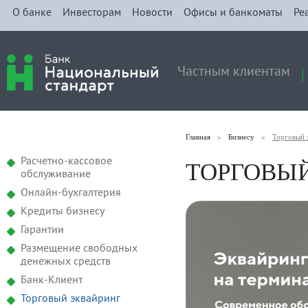
О банке
Инвесторам
Новости
Офисы и банкоматы
Ре
Частным клиентам
Главная
»
Бизнесу
»
Торговый 
ТОРГОВЫ
Расчетно-кассовое
обслуживание
Онлайн-бухгалтерия
Кредиты бизнесу
Гарантии
Размещение свободных
денежных средств
Банк-Клиент
Торговый эквайринг