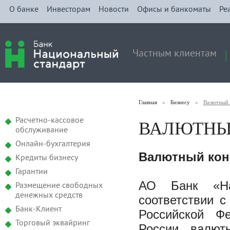
О банке
Инвесторам
Новости
Офисы и банкоматы
Ре
Частным клиентам
Главная
»
Бизнесу
»
Валютный 
ВАЛЮТНЫ
Расчетно-кассовое
обслуживание
Онлайн-бухгалтерия
Валютный
кон
Кредиты бизнесу
Гарантии
АО Банк «На
Размещение свободных
денежных средств
соответствии 
Банк-Клиент
Российской Ф
Торговый эквайринг
России валют