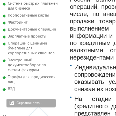
Система быстрых платежей
операций, пров
для бизнеса
числе, по вне
Корпоративные карты
продажи товар
Факторинг
выполнением
Документарные операции
информации и р
Зарплатные проекты
по кредитным д
Операции с ценными
бумагами для
валютными оп
корпоративных клиентов
нерезидентами 
Электронный
документооборот по
Индивидуаль
счетам-фактурам
сопровожден
Тарифы для юридических
оказывать у
лиц
снижая их воз
ВЭД
На стадии п
Обратная связь
(кредитного 
представлен 