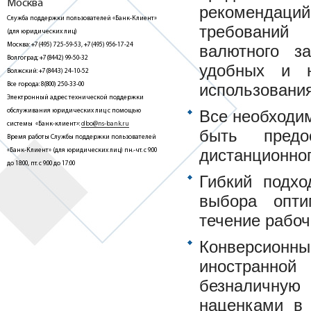
Москва
рекомендаци
Служба поддержки пользователей «Банк-Клиент»
требований
(для юридических лиц)
Москва: +7(495) 725-59-53, +7(495) 956-17-24
валютного з
Волгоград: +7(8442) 99-50-32
удобных и н
Волжский: +7(8443) 24-10-52
Все города: 8(800) 250-33-00
использования
Электронный адрес технической поддержки
обслуживания юридических лиц с помощью
Все необходи
системы «Банк-клиент»:
dbo@ns-bank.ru
быть пред
Время работы Службы поддержки пользователей
дистанционно
«Банк-Клиент» (для юридических лиц) пн.-чт. с 9:00
до 18:00, пт. с 9:00 до 17:00
Гибкий подхо
выбора опти
течение рабоч
Конверсионны
иностранной
безналичную
наценками в