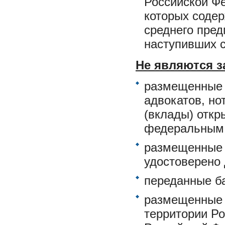
Российской Ф
которых содер
среднего пред
наступивших с
Не являются 
размещенные н
адвокатов, но
(вклады) отк
федеральным 
размещенные 
удостоверено
переданные б
размещенные 
территории Р