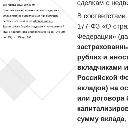
сделкам с нед
Все города: 8(800) 250-33-00
Электронный адрес технической поддержки
В соответствии
обслуживания юридических лиц с помощью
системы «Банк-клиент»:
dbo@ns-bank.ru
177-ФЗ «О стра
Время работы Службы поддержки пользователей
«Банк-Клиент» (для юридических лиц) пн.-чт. с 9:00
Федерации» (да
до 18:00, пт. с 9:00 до 17:00
застрахованн
рублях и ино
вкладчиками и
Российской Фе
вкладов) на о
или договора 
капитализиро
сумму вклада
,