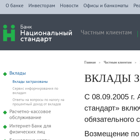
О банке
Инвесторам
Новости
Офисы и банкоматы
Ре
Частным клиентам
Главная
»
Частным клиентам
»
ВКЛАДЫ 
Вклады
Вклады застрахованы
Сервис информирования по
вкладам
С 08.09.2005 г
Ответы на вопросы по налогу на
процентный доход от вкладов
стандарт» вклю
Расчетно-кассовое
обязательного 
обслуживание
Интернет-Банк для
Возмещение по 
физических лиц