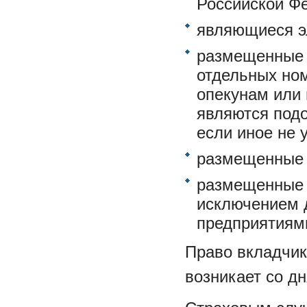
Российской Ф
являющиеся э
размещенные 
отдельных но
опекунам или
являются подо
если иное не
размещенные 
размещенные 
исключением 
предприятиями
Право вкладчик
возникает со дн