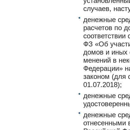
установленны
случаев, наст
денежные сред
расчетов по д
соответствии 
ФЗ «Об участ
домов и иных 
менений в нек
Федерации» н
законом (для 
01.07.2018);
денежные сре
удостоверенн
денежные сре
отнесенными в