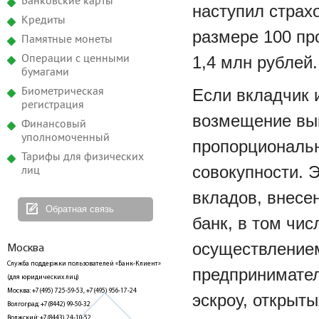
Банковские карты
наступил страх
Кредиты
размере 100 пр
Памятные монеты
1,4 млн рублей.
Операции с ценными
бумагами
Если вкладчик 
Биометрическая
регистрация
возмещение вып
Финансовый
уполномоченный
пропорциональн
Тарифы для физических
совокупности. 
лиц
вкладов, внесе
Обратная связь
банк, в том чис
осуществление
Москва
Служба поддержки пользователей «Банк-Клиент»
предпринимател
(для юридических лиц)
Москва: +7(495) 725-59-53, +7(495) 956-17-24
эскроу, открыт
Волгоград: +7(8442) 99-50-32
Волжский: +7(8443) 24-10-52