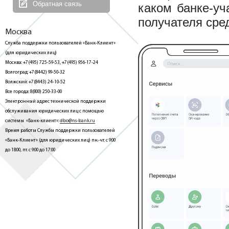
Обратная связь
каком банке-уч
получателя сре
Москва
Служба поддержки пользователей «Банк-Клиент»
(для юридических лиц)
Москва: +7(495) 725-59-53, +7(495) 956-17-24
Волгоград: +7(8442) 99-50-32
Волжский: +7(8443) 24-10-52
Все города: 8(800) 250-33-00
Электронный адрес технической поддержки
обслуживания юридических лиц с помощью
системы «Банк-клиент»:
dbo@ns-bank.ru
Время работы Службы поддержки пользователей
«Банк-Клиент» (для юридических лиц) пн.-чт. с 9:00
до 18:00, пт. с 9:00 до 17:00