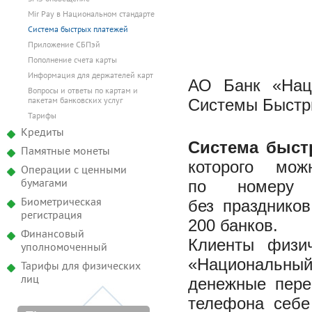
Mir Pay в Национальном стандарте
Система быстрых платежей
Приложение СБПэй
Пополнение счета карты
Информация для держателей карт
АО Банк «Наци
Вопросы и ответы по картам и
Системы Быстры
пакетам банковских услуг
Тарифы
Кредиты
Система быст
Памятные монеты
которого мож
Операции с ценными
по номеру м
бумагами
без празднико
Биометрическая
регистрация
200 банков.
Финансовый
Клиенты физи
уполномоченный
«Национальный
Тарифы для физических
денежные пере
лиц
телефона себе