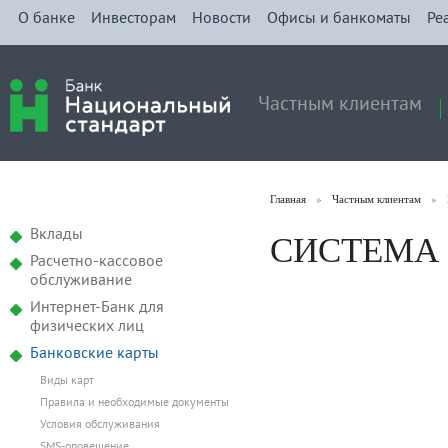
О банке
Инвесторам
Новости
Офисы и банкоматы
Ре
Частным клиентам
Главная
»
Частным клиентам
»
СИСТЕМА
Вклады
Расчетно-кассовое
обслуживание
Интернет-Банк для
физических лиц
Банковские карты
Виды карт
Правила и необходимые документы
Условия обслуживания
SMS-оповещение